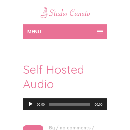
MENU
Self Hosted
Audio
Audio Player
00:00
00:00
By
/
no comments
/