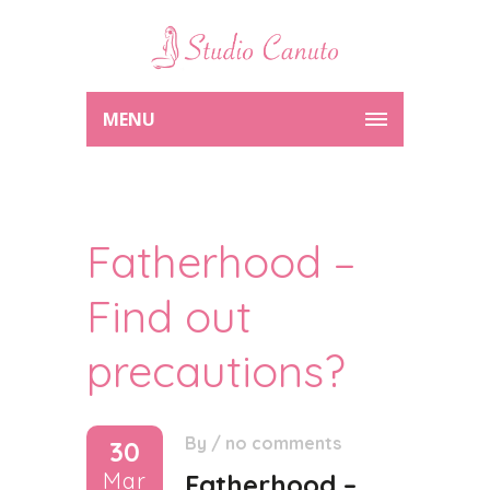
MENU
Fatherhood –
Find out
precautions?
By
/
no comments
30
Mar
Fatherhood –