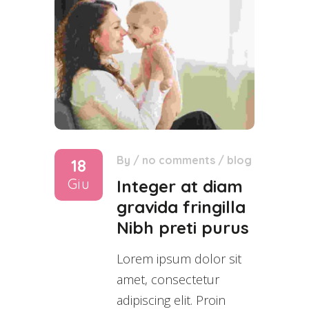
By
/
no comments
/
blog
18
Giu
Integer at diam
gravida fringilla
Nibh preti purus
Lorem ipsum dolor sit
amet, consectetur
adipiscing elit. Proin