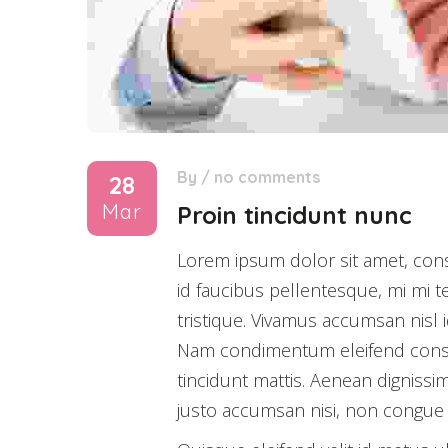
By
/
no comments
28
Mar
Proin tincidunt nunc
Lorem ipsum dolor sit amet, consec
id faucibus pellentesque, mi mi te
tristique. Vivamus accumsan nisl i
Nam condimentum eleifend consect
tincidunt mattis. Aenean dignissim
justo accumsan nisi, non congue 