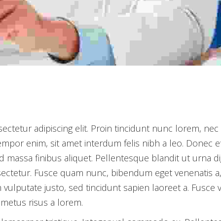
tetur adipiscing elit. Proin tincidunt nunc lorem, nec fa
mpor enim, sit amet interdum felis nibh a leo. Donec eff
d massa finibus aliquet. Pellentesque blandit ut urna dig
etur. Fusce quam nunc, bibendum eget venenatis a, vol
 vulputate justo, sed tincidunt sapien laoreet a. Fusce v
metus risus a lorem.