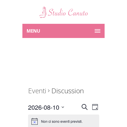
MENU
Eventi
Discussion
2026-08-10
Eventi
Evento
Seleziona
Cerca
Day
la
Viste
Ricerca
Non ci sono eventi previsti.
data.