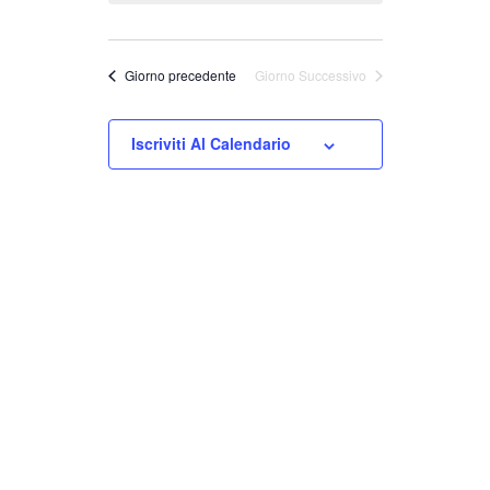
Navigaz
e
viste
Giorno precedente
Giorno Successivo
Navigazion
Iscriviti Al Calendario