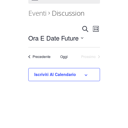
Eventi
Discussion
Eventi
Evento
Cerca
List
Ora E Date Future
Seleziona
Viste
Ricerca
la
Navigaz
e
data.
Eventi
Precedente
Oggi
Prossimo
viste
Eventi
Navigazion
Iscriviti Al Calendario