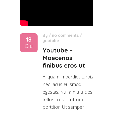
By
/
no comments
/
18
youtube
Giu
Youtube –
Maecenas
finibus eros ut
Aliquam imperdiet turpis
nec lacus euismod
egestas. Nullam ultricies
tellus a erat rutrum
porttitor. Ut semper