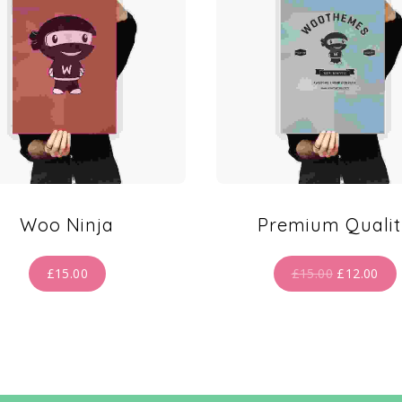
Woo Ninja
Premium Quali
£
15.00
£
15.00
£
12.00