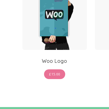
Woo Logo
£
15.00