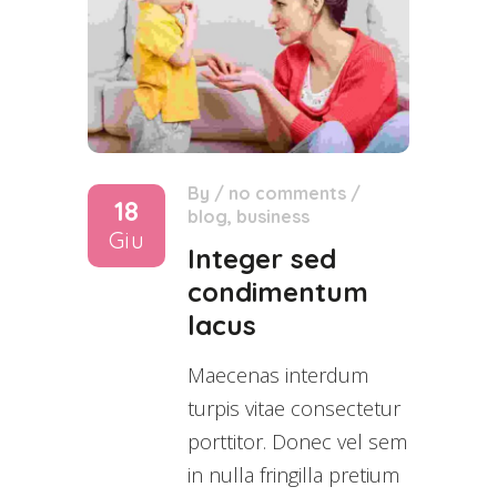
By
/
no comments
/
18
blog
,
business
Giu
Integer sed
condimentum
lacus
Maecenas interdum
turpis vitae consectetur
porttitor. Donec vel sem
in nulla fringilla pretium