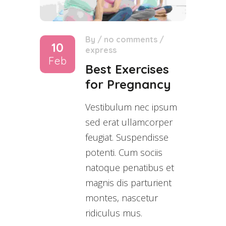
By
/
no comments
/
10
express
Feb
Best Exercises
for Pregnancy
Vestibulum nec ipsum
sed erat ullamcorper
feugiat. Suspendisse
potenti. Cum sociis
natoque penatibus et
magnis dis parturient
montes, nascetur
ridiculus mus.