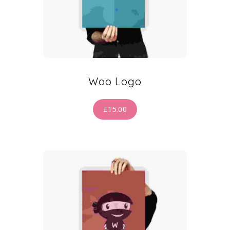
Woo Logo
£
15.00