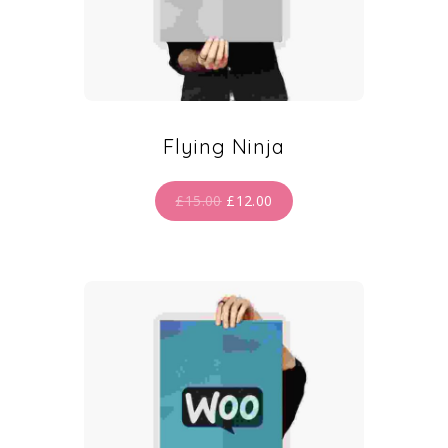
Flying Ninja
£
15.00
£
12.00