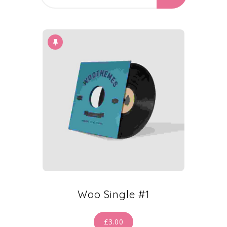
Woo Single #1
£
3.00