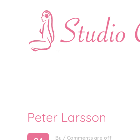
Peter Larsson
By
/
Comments are off