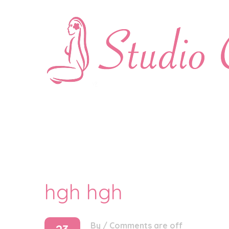
hgh hgh
By
/
Comments are off