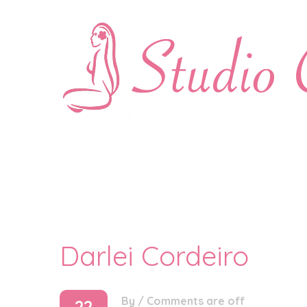
Darlei Cordeiro
By
/
Comments are off
22